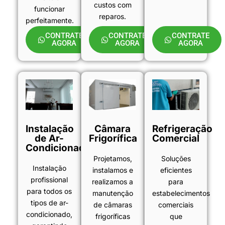
custos com
funcionar
reparos.
perfeitamente.
CONTRATE
CONTRATE
CONTRATE
AGORA
AGORA
AGORA
Instalação
Câmara
Refrigeração
de Ar-
Frigorífica
Comercial
Condicionado
Projetamos,
Soluções
Instalação
instalamos e
eficientes
profissional
realizamos a
para
para todos os
manutenção
estabelecimentos
tipos de ar-
de câmaras
comerciais
condicionado,
frigoríficas
que