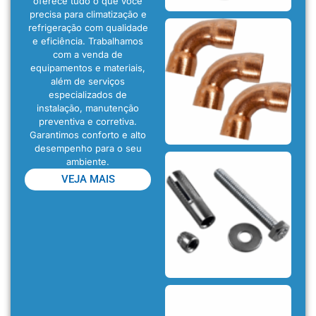
oferece tudo o que você
precisa para climatização e
refrigeração com qualidade
e eficiência. Trabalhamos
com a venda de
equipamentos e materiais,
além de serviços
especializados de
instalação, manutenção
preventiva e corretiva.
Garantimos conforto e alto
desempenho para o seu
ambiente.
VEJA MAIS